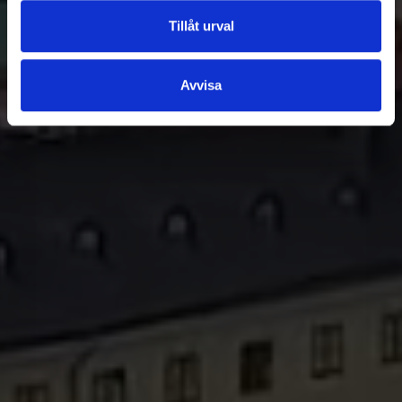
Tillåt urval
Avvisa